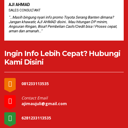
AJI AHMAD
SALES CONSULTANT
"...Masih bingung nyari info promo Toyota Serang Banten dimana?
Jangan khawatir, AJI AHMAD disini.. Mau hitungan DP minim,
Angsuran Ringan, Bisa!! Pembelian Cash/Credit bisa ! Proses cepat,
aman dan amanah..."
Ingin Info Lebih Cepat? Hubungi
Kami Disini
081233113535
Contact Email
ajimaujuli@gmail.com
6281233113535