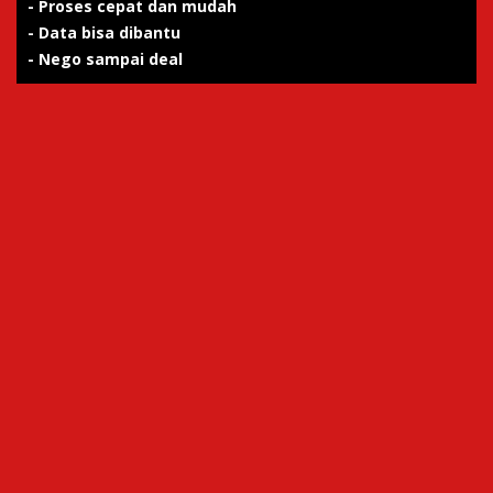
- Proses cepat dan mudah
- Data bisa dibantu
- Nego sampai deal