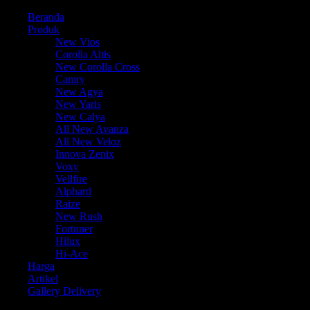
Beranda
Produk
New Vios
Corolla Altis
New Corolla Cross
Camry
New Agya
New Yaris
New Calya
All New Avanza
All New Veloz
Innova Zenix
Voxy
Vellfire
Alphard
Raize
New Rush
Fortuner
Hilux
Hi-Ace
Harga
Artikel
Gallery Delivery