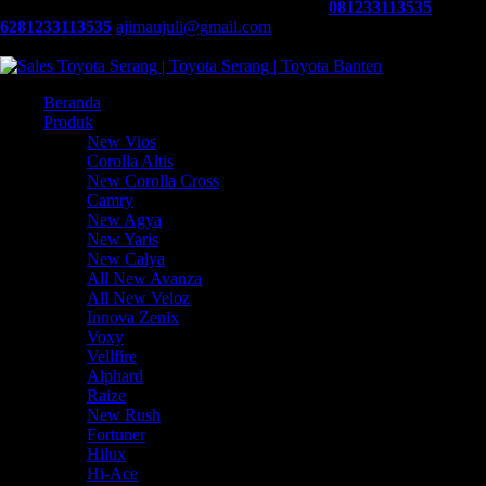
Info Promo, Cash dan Kredit Toyota Hubungi :
081233113535
/ WA :
6281233113535
ajimaujuli@gmail.com
Toyota Serang Pandeglang :
08.00-17.00 WIB
:
:
Beranda
Produk
New Vios
Corolla Altis
New Corolla Cross
Camry
New Agya
New Yaris
New Calya
All New Avanza
All New Veloz
Innova Zenix
Voxy
Vellfire
Alphard
Raize
New Rush
Fortuner
Hilux
Hi-Ace