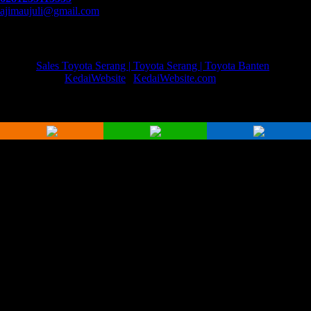
ajimaujuli@gmail.com
Model Lainnya
© 2023
Sales Toyota Serang | Toyota Serang | Toyota Banten
Developed by
KedaiWebsite
|
KedaiWebsite.com