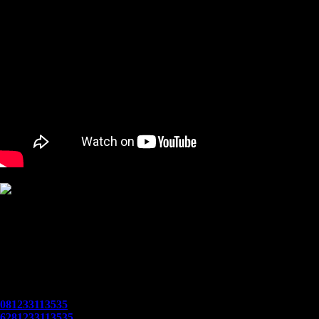
Innova Zenix
22 Type
AJI AHMAD
SALES CONSULTANT
"...Masih bingung nyari info promo Toyota Serang Banten dimana?
Jangan khawatir, AJI AHMAD disini.. Mau hitungan DP minim,
Angsuran Ringan, Bisa!! Pembelian Cash/Credit bisa ! Proses cepat,
aman dan amanah..."
081233113535
6281233113535