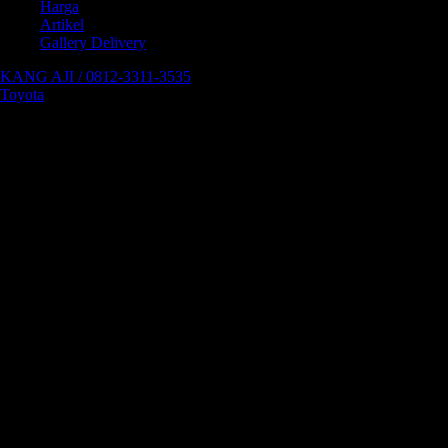
Harga
Artikel
Gallery Delivery
KANG AJI / 0812-3311-3535
Toyota
22 Type
Innova Zenix
Type
Harga
Innova Zenix 2.0 G CVT (Non Premium
Rp 434.500.000
Color)
Innova Zenix 2.0 G CVT (Premium
Rp 437.400.000
Color)
Innova Zenix 2.0 G CVT (Premium
Rp 428.692.000
Color)
Innova Zenix 2.0 V CVT
Rp 479.300.000
Innova Zenix 2.0 V CVT Compact
Rp 473.692.000
Package
Innova Zenix 2.0 V CVT (Premium
Rp 474.000.000
Color)
Innova Zenix 2.0 V CVT (Premium