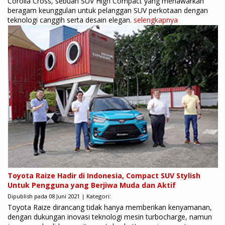
Corolla Cross, sebuah SUV High Compact yang menawarkan
beragam keunggulan untuk pelanggan SUV perkotaan dengan
teknologi canggih serta desain elegan.
selengkapnya
Toyota Raize Hadir di Indonesia, Compact SUV Stylish
Untuk Pengguna yang Berjiwa Muda dan Aktif
Dipublish pada 08 Juni 2021 | Kategori:
Toyota Raize dirancang tidak hanya memberikan kenyamanan,
dengan dukungan inovasi teknologi mesin turbocharge, namun