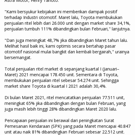
Astra Motor, Henry Tanoto.
"Kami bersyukur kebijakan ini memberikan dampak positif
terhadap Industri otomotif. Maret lalu, Toyota membukukan
penjualan ritel lebih dari 26.000 unit dengan market share 34,1%,
penjualan tumbuh 111% dibandingkan bulan Februari," lanjutnya.
"Dan juga meningkat 48,7% jika dibandingkan Maret tahun lalu.
Melihat hasil baik ini, kami optimis secara bertahap pasar
otomotif nasional mulai bangkit dan kembali bergairah," urainya
bersemangat.
Total penjualan ritel market di sepanjang kuartal I (Januari–
Maret) 2021 mencapai 178.450 unit. Sementara di Toyota,
membukukan penjualan ritel sebesar 54.274 unit. Sehingga
market share Toyota di kuartal I 2021 adalah 30,4%.
Di bulan Maret 2021, ritel mencatatkan penjualan 77.511 unit,
meningkat 65% jika dibandingkan dengan bulan Februari, yang
juga masih lebih tinggi 28% dibandingkan Maret 2020 lalu.
Pencapaian penjualan ini berawal dari peningkatan Surat
Pemesanan Kendaraan (SPK) yang pada Maret mencapai 40.847
unit atau naik 81% dibandingkan Februari sebesar 22.512 unit.