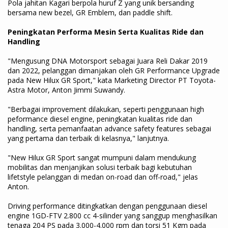
Pola jahitan Kagari berpola huruf Z yang unik bersanding
bersama new bezel, GR Emblem, dan paddle shift.
Peningkatan Performa Mesin Serta Kualitas Ride dan
Handling
"Mengusung DNA Motorsport sebagai Juara Reli Dakar 2019
dan 2022, pelanggan dimanjakan oleh GR Performance Upgrade
pada New Hilux GR Sport," kata Marketing Director PT Toyota-
Astra Motor, Anton Jimmi Suwandy.
"Berbagai improvement dilakukan, seperti penggunaan high
peformance diesel engine, peningkatan kualitas ride dan
handling, serta pemanfaatan advance safety features sebagai
yang pertama dan terbaik di kelasnya," lanjutnya.
"New Hilux GR Sport sangat mumpuni dalam mendukung
mobilitas dan menjanjikan solusi terbaik bagi kebutuhan
lifetstyle pelanggan di medan on-road dan off-road," jelas
Anton.
Driving performance ditingkatkan dengan penggunaan diesel
engine 1GD-FTV 2.800 cc 4-silinder yang sanggup menghasilkan
tenaga 204 PS pada 3.000-4.000 rpm dan torsi 51 Kgm pada